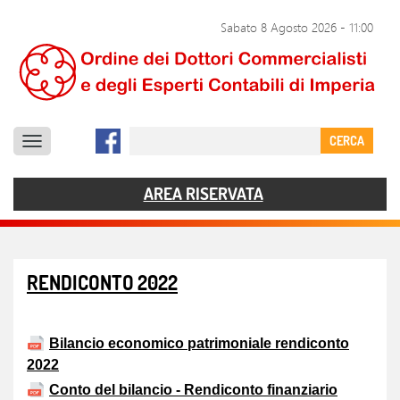
SERVIZI
Sabato 8 Agosto 2026
-
11:00
DOCUMENTI
COMUNICAZIONE
CERCA
CONTATTI
AREA RISERVATA
RENDICONTO 2022
Bilancio economico patrimoniale rendiconto
2022
Conto del bilancio - Rendiconto finanziario