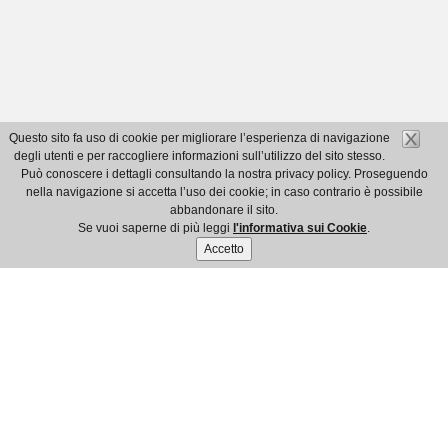
Questo sito fa uso di cookie per migliorare l’esperienza di navigazione
degli utenti e per raccogliere informazioni sull’utilizzo del sito stesso.
Può conoscere i dettagli consultando la nostra privacy policy. Proseguendo
nella navigazione si accetta l’uso dei cookie; in caso contrario è possibile
abbandonare il sito.
Se vuoi saperne di più leggi
l'informativa sui Cookie
.
Accetto
© Ordine dei Dottori Commercialisti e degli Esperti Contabili di
Imperia
Ente Pubblico Non Economico - C.F.: 91035800084
Via XXV Aprile, 94 bis - 18100 Imperia - Tel. 0183 961021 - Fax 0183
754507
Email info@commercialisti.imperia.it - Pec
ordine.imperia@pec.commercialisti.it