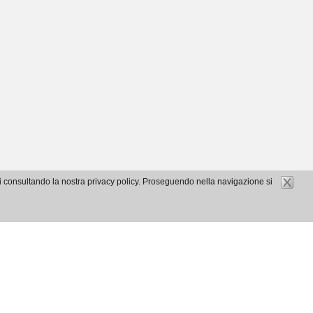
gli consultando la nostra privacy policy. Proseguendo nella navigazione si
it