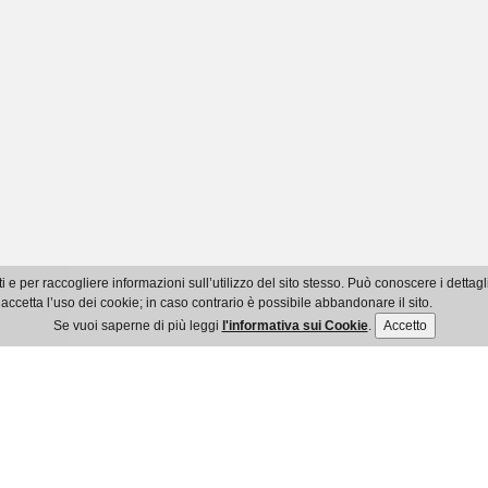
i e per raccogliere informazioni sull’utilizzo del sito stesso. Può conoscere i detta
accetta l’uso dei cookie; in caso contrario è possibile abbandonare il sito.
Se vuoi saperne di più leggi
l'informativa sui Cookie
.
Accetto
© Ordine dei Dottori Commercialisti e degli Esperti Contabili di Imperia
Ente Pubblico Non Economico - C.F.: 91035800084
Via XXV Aprile, 94 bis - 18100 Imperia - Tel. 0183 961021 - Fax 0183 754507
mail info@commercialisti.imperia.it - Pec ordine.imperia@pec.commercialisti.
Privacy policy
-
Cookie policy
-
Accessibilità