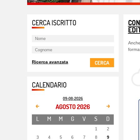
CERCA ISCRITTO
CON
EDI
Anche 
format
CERCA
Ricerca avanzata
CALENDARIO
09-08-2026
AGOSTO 2026
L
M
M
G
V
S
D
1
2
3
4
5
6
7
8
9