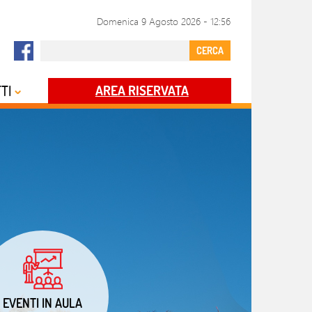
Domenica 9 Agosto 2026
-
12:56
CERCA
TI
AREA RISERVATA
EVENTI IN AULA