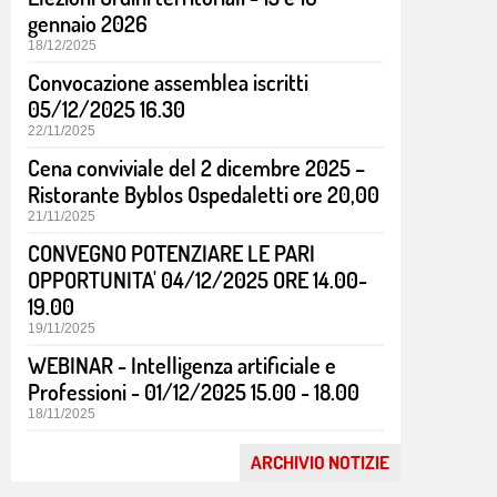
gennaio 2026
18/12/2025
Convocazione assemblea iscritti
05/12/2025 16.30
22/11/2025
Cena conviviale del 2 dicembre 2025 –
Ristorante Byblos Ospedaletti ore 20,00
21/11/2025
CONVEGNO POTENZIARE LE PARI
OPPORTUNITA' 04/12/2025 ORE 14.00-
19.00
19/11/2025
WEBINAR - Intelligenza artificiale e
Professioni - 01/12/2025 15.00 - 18.00
18/11/2025
Il bilancio degli enti del Terzo settore
Un'analisi normativa e tecnico-contabile alla luce
ARCHIVIO NOTIZIE
della più recente prassi ministeriale e operativa. Il