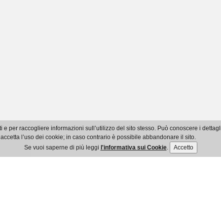
i e per raccogliere informazioni sull’utilizzo del sito stesso. Può conoscere i detta
accetta l’uso dei cookie; in caso contrario è possibile abbandonare il sito.
Se vuoi saperne di più leggi
l'informativa sui Cookie
.
Accetto
© Ordine dei Dottori Commercialisti e degli Esperti Contabili di Imperia
Ente Pubblico Non Economico - C.F.: 91035800084
Via XXV Aprile, 94 bis - 18100 Imperia - Tel. 0183 961021 - Fax 0183 754507
mail info@commercialisti.imperia.it - Pec ordine.imperia@pec.commercialisti.
Privacy policy
-
Cookie policy
-
Accessibilità