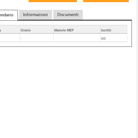
Informazioni
Documenti
endario
a
Orario
Materie MEF
Iscritti
-
0/0