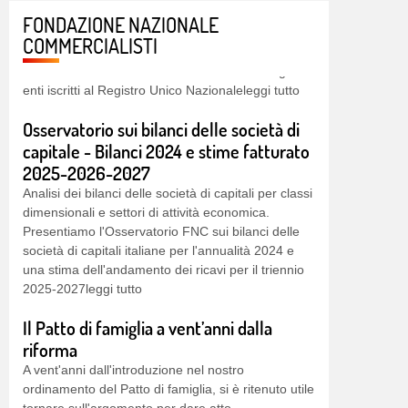
volume Il bilancio degli enti del Terzo settore,
FONDAZIONE NAZIONALE
giunto alla sua quarta edizione, offre un'analisi
COMMERCIALISTI
normativa e tecnico-contabile del bilancio degli
enti iscritti al Registro Unico Nazionaleleggi tutto
Osservatorio sui bilanci delle società di
capitale - Bilanci 2024 e stime fatturato
2025-2026-2027
Analisi dei bilanci delle società di capitali per classi
dimensionali e settori di attività economica.
Presentiamo l'Osservatorio FNC sui bilanci delle
società di capitali italiane per l'annualità 2024 e
una stima dell'andamento dei ricavi per il triennio
2025-2027leggi tutto
Il Patto di famiglia a vent’anni dalla
riforma
A vent'anni dall'introduzione nel nostro
ordinamento del Patto di famiglia, si è ritenuto utile
tornare sull'argomento per dare atto
dell'evoluzione interpretativa che si è registrata in