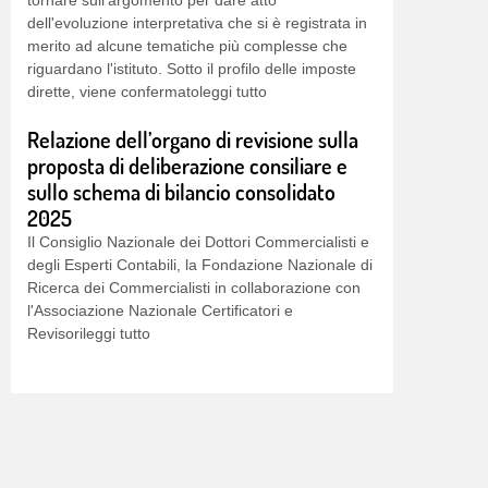
merito ad alcune tematiche più complesse che
riguardano l'istituto. Sotto il profilo delle imposte
dirette, viene confermatoleggi tutto
Relazione dell’organo di revisione sulla
proposta di deliberazione consiliare e
sullo schema di bilancio consolidato
2025
Il Consiglio Nazionale dei Dottori Commercialisti e
degli Esperti Contabili, la Fondazione Nazionale di
Ricerca dei Commercialisti in collaborazione con
l'Associazione Nazionale Certificatori e
Revisorileggi tutto
Rapporto 2026 sull’Albo dei Dottori
Commercialisti e degli Esperti Contabili
Giunto alla XIX Edizione, il Rapporto sull'Albo dei
dottori commercialisti e degli esperti contabili
fotografa lo stato della professione di
Commercialista attraverso una ricca selezione di
dati sui 132 Ordini territoriali. Non solo gli iscritti, i