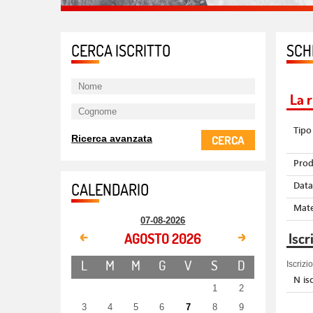
CERCA ISCRITTO
SCH
La 
EVENTI IN AULA
Tipo
CERCA
Ricerca avanzata
Prod
Data
CALENDARIO
Mate
07-08-2026
AGOSTO 2026
Iscr
L
M
M
G
V
S
D
Iscriz
N isc
1
2
3
4
5
6
7
8
9