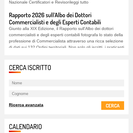
Rapporto 2026 sull’Albo dei Dottori
Commercialisti e degli Esperti Contabili
Giunto alla XIX Edizione, il Rapporto sull'Albo dei dottori
commercialisti e degli esperti contabili fotografa lo stato della
professione di Commercialista attraverso una ricca selezione
di dati sui 132 Ordini territoriali. Non solo gli iscritti, i praticanti
e le Stp, ma ancheleggi tutto
Nominati il Consiglio di Gestione e il Collegio dei
CERCA ISCRITTO
Revisori della Fondazione per il quadriennio
2026-2030
Il Consiglio di Sorveglianza della Fondazione Nazionale dei
Dottori Commercialisti - Ricerca, nelle sedute del 30 giugno
2026, ha rinnovato il Consiglio di Gestione e il Collegio dei
Revisori per il quadriennio 2026-2030. L'intera struttura
CERCA
Ricerca avanzata
dell'Ente è composta di circa 40 risorseleggi tutto
Principi di comportamento dell’esperto della
CALENDARIO
composizione negoziata