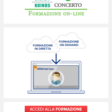
effetti del Past Due a 30 giorni", pubblicato il 30 ottobre 2025.
La coerenza metodologica tra i due elaborati risiede nella
scelta del flusso di cassa, e non del leggi tutto
Osservatorio sui bilanci delle società di capitali -
Focus trasporti e logistica - Bilanci 2024
Nuovo focus dell'Osservatorio Bilanci FNC dedicato ai bilanci
2024 delle società di capitali del settore Trasporti e Logistica.
Il report passa in esame i bilanci di oltre 20 mila società di
capitali del settore con esclusioneleggi tutto
Accertamento tributario e certezza del diritto
nella prospettiva della legge delega n. 111/2023
Il documento affronta il tema della certezza del diritto
tributario nel quadro della riforma fiscale introdotta dalla
legge delega n. 111 del 2023, soffermandosi in particolare
sulla revisione dell'attività di accertamento tributario.
L'elaborato prende le mosse dal principioleggi tutto