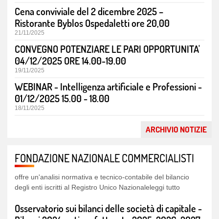
Cena conviviale del 2 dicembre 2025 –
Ristorante Byblos Ospedaletti ore 20,00
21/11/2025
CONVEGNO POTENZIARE LE PARI OPPORTUNITA'
04/12/2025 ORE 14.00-19.00
19/11/2025
WEBINAR - Intelligenza artificiale e Professioni -
01/12/2025 15.00 - 18.00
18/11/2025
ARCHIVIO NOTIZIE
Il bilancio degli enti del Terzo settore
Un'analisi normativa e tecnico-contabile alla luce della più
recente prassi ministeriale e operativa. Il volume Il bilancio
FONDAZIONE NAZIONALE COMMERCIALISTI
degli enti del Terzo settore, giunto alla sua quarta edizione,
offre un'analisi normativa e tecnico-contabile del bilancio
degli enti iscritti al Registro Unico Nazionaleleggi tutto
Osservatorio sui bilanci delle società di capitale -
Bilanci 2024 e stime fatturato 2025-2026-2027