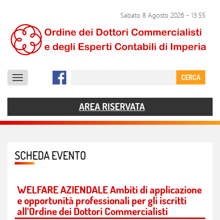
SERVIZI
Sabato 8 Agosto 2026
-
13:55
DOCUMENTI
COMUNICAZIONE
CERCA
CONTATTI
AREA RISERVATA
SCHEDA EVENTO
WELFARE AZIENDALE Ambiti di applicazione
e opportunità professionali per gli iscritti
all’Ordine dei Dottori Commercialisti