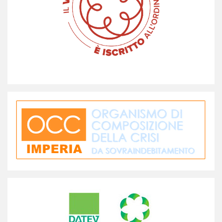
I redditi dei Commercialisti
Un'analisi territoriale tra convergenza, cluster analysis e
modellazione econometrica Il documento presenta un'analisi
econometrica della serie storica dei redditi medi a livello
provinciale dei Commercialisti dal 2007 al 2023. L'analisi è
focalizzata sullo studio delle disuguaglianze reddituali a livello
territorialeleggi tutto
L’emersione anticipata della crisi: ordinamento a
confronto
Il documento offre un'analisi degli strumenti di emersione
anticipata della crisi d'impresa previsti in alcuni ordinamenti
europei e nel Regno Unito, ponendoli a confronto con il
sistema italiano delineato dal Codice della crisi d'impresa e
dell'insolvenza. La scelta degli ordinamenti esaminatileggi
tutto
Il budget di tesoreria: principali funzioni e aspetti
operativi
L'elaborato completa il percorso avviato con il documento
"La gestione dei Cash Flow nella relazione con la banca - Gli