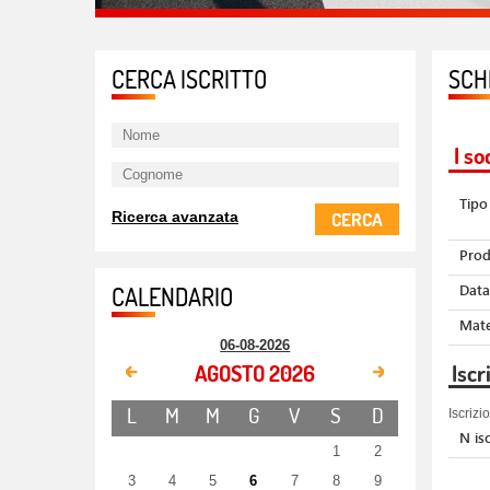
CERCA ISCRITTO
SCH
I so
EVENTI IN AULA
Tipo
CERCA
Ricerca avanzata
Prod
Data
CALENDARIO
Mate
06-08-2026
AGOSTO 2026
Iscr
L
M
M
G
V
S
D
Iscriz
N isc
1
2
3
4
5
6
7
8
9