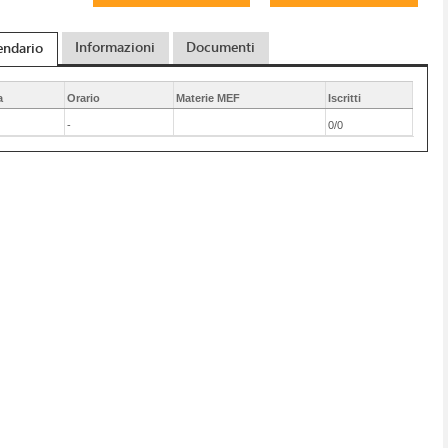
Informazioni
Documenti
endario
a
Orario
Materie MEF
Iscritti
-
0/0