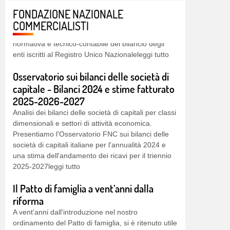
volume Il bilancio degli enti del Terzo settore,
giunto alla sua quarta edizione, offre un'analisi
FONDAZIONE NAZIONALE
normativa e tecnico-contabile del bilancio degli
COMMERCIALISTI
enti iscritti al Registro Unico Nazionaleleggi tutto
Osservatorio sui bilanci delle società di
capitale - Bilanci 2024 e stime fatturato
2025-2026-2027
Analisi dei bilanci delle società di capitali per classi
dimensionali e settori di attività economica.
Presentiamo l'Osservatorio FNC sui bilanci delle
società di capitali italiane per l'annualità 2024 e
una stima dell'andamento dei ricavi per il triennio
2025-2027leggi tutto
Il Patto di famiglia a vent’anni dalla
riforma
A vent'anni dall'introduzione nel nostro
ordinamento del Patto di famiglia, si è ritenuto utile
tornare sull'argomento per dare atto
dell'evoluzione interpretativa che si è registrata in