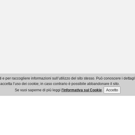
i e per raccogliere informazioni sull’utilizzo del sito stesso. Può conoscere i detta
accetta l’uso dei cookie; in caso contrario è possibile abbandonare il sito.
Se vuoi saperne di più leggi
l'informativa sui Cookie
.
Accetto
© Ordine dei Dottori Commercialisti e degli Esperti Contabili di Imperia
Ente Pubblico Non Economico - C.F.: 91035800084
Via XXV Aprile, 94 bis - 18100 Imperia - Tel. 0183 961021 - Fax 0183 754507
mail info@commercialisti.imperia.it - Pec ordine.imperia@pec.commercialisti.
Privacy policy
-
Cookie policy
-
Accessibilità