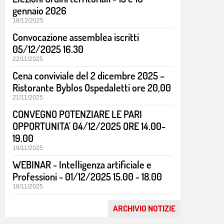
gennaio 2026
18/12/2025
Convocazione assemblea iscritti
05/12/2025 16.30
22/11/2025
Cena conviviale del 2 dicembre 2025 –
Ristorante Byblos Ospedaletti ore 20,00
21/11/2025
CONVEGNO POTENZIARE LE PARI
OPPORTUNITA' 04/12/2025 ORE 14.00-
19.00
19/11/2025
WEBINAR - Intelligenza artificiale e
Professioni - 01/12/2025 15.00 - 18.00
18/11/2025
Il bilancio degli enti del Terzo settore
Un'analisi normativa e tecnico-contabile alla luce
ARCHIVIO NOTIZIE
della più recente prassi ministeriale e operativa. Il