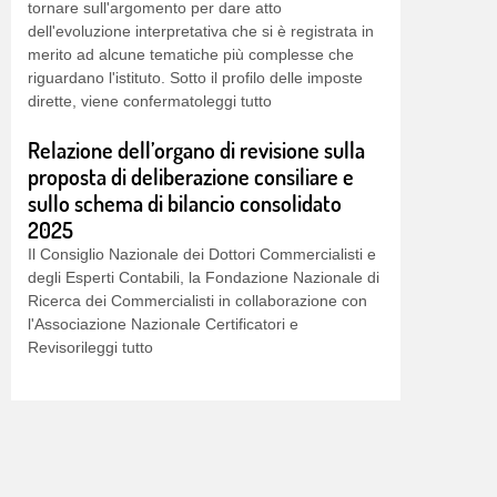
merito ad alcune tematiche più complesse che
riguardano l'istituto. Sotto il profilo delle imposte
dirette, viene confermatoleggi tutto
Relazione dell’organo di revisione sulla
proposta di deliberazione consiliare e
sullo schema di bilancio consolidato
2025
Il Consiglio Nazionale dei Dottori Commercialisti e
degli Esperti Contabili, la Fondazione Nazionale di
Ricerca dei Commercialisti in collaborazione con
l'Associazione Nazionale Certificatori e
Revisorileggi tutto
Rapporto 2026 sull’Albo dei Dottori
Commercialisti e degli Esperti Contabili
Giunto alla XIX Edizione, il Rapporto sull'Albo dei
dottori commercialisti e degli esperti contabili
fotografa lo stato della professione di
Commercialista attraverso una ricca selezione di
dati sui 132 Ordini territoriali. Non solo gli iscritti, i