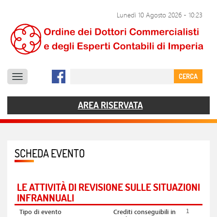
SERVIZI
Lunedì 10 Agosto 2026
-
10:23
DOCUMENTI
COMUNICAZIONE
CERCA
CONTATTI
AREA RISERVATA
SCHEDA EVENTO
LE ATTIVITÀ DI REVISIONE SULLE SITUAZIONI
INFRANNUALI
Tipo di evento
Crediti conseguibili in
1