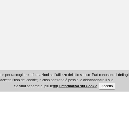
i e per raccogliere informazioni sull’utilizzo del sito stesso. Può conoscere i detta
accetta l’uso dei cookie; in caso contrario è possibile abbandonare il sito.
Se vuoi saperne di più leggi
l'informativa sui Cookie
.
Accetto
© Ordine dei Dottori Commercialisti e degli Esperti Contabili di Imperia
Ente Pubblico Non Economico - C.F.: 91035800084
Via XXV Aprile, 94 bis - 18100 Imperia - Tel. 0183 961021 - Fax 0183 754507
mail info@commercialisti.imperia.it - Pec ordine.imperia@pec.commercialisti.
Privacy policy
-
Cookie policy
-
Accessibilità