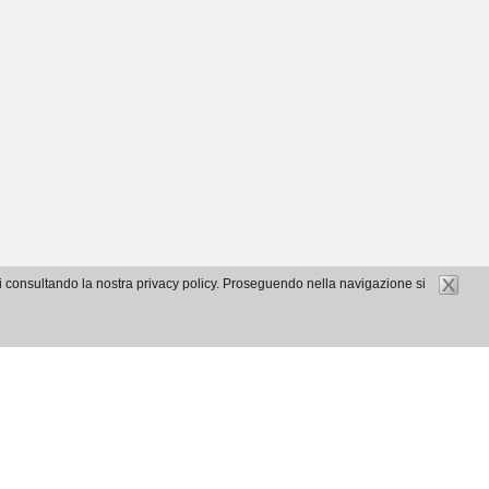
gli consultando la nostra privacy policy. Proseguendo nella navigazione si
it