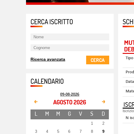
CERCA ISCRITTO
SCH
MUT
DEB
Tipo
CERCA
Ricerca avanzata
Prod
CALENDARIO
Data
Mate
09-08-2026
AGOSTO 2026
ISCR
Iscriz
L
M
M
G
V
S
D
N isc
1
2
3
4
5
6
7
8
9